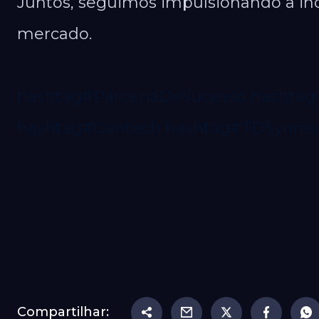
Juntos, seguimos impulsionando a in
mercado.
hashtag#ParceriaDeSucesso
hashtag
hashtag#Gantech
hashtag#TDSynne
Compartilhar: