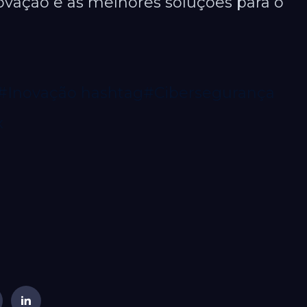
ovação e as melhores soluções para o
#Inovação
hashtag#Cibersegurança
x