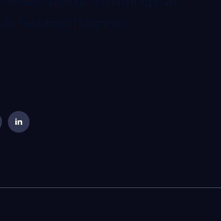
ceriasEstratégicas
hashtag#GRC
ção
hashtag#TDsynnex