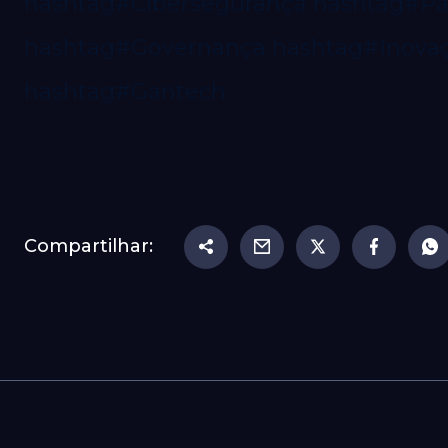
hashtag#Cibersegurança
hashtag#Par
hashtag#Governança
hashtag#Inova
hashtag#Gantech
Compartilhar: