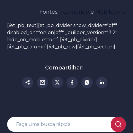
Fontes:
Tecmundo
e
Mobiletime
[/et_pb_text][et_pb_divider show_divider="off"
disabled_on="on|on|off" _builder_version="3.2"
hide_on_mobile="on"] [/et_pb_divider]
[/et_pb_column][/et_pb_row][/et_pb_section]
Compartilhar: