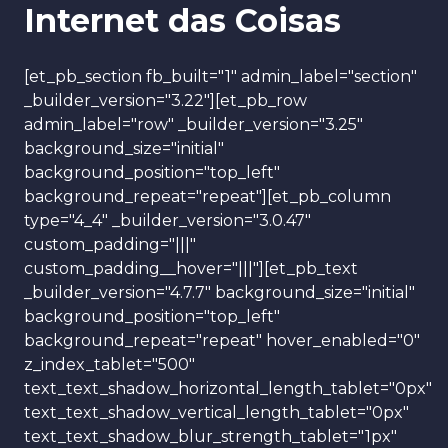
Internet das Coisas
[et_pb_section fb_built="1" admin_label="section"
_builder_version="3.22"][et_pb_row
admin_label="row" _builder_version="3.25"
background_size="initial"
background_position="top_left"
background_repeat="repeat"][et_pb_column
type="4_4" _builder_version="3.0.47"
custom_padding="|||"
custom_padding__hover="|||"][et_pb_text
_builder_version="4.7.7" background_size="initial"
background_position="top_left"
background_repeat="repeat" hover_enabled="0"
z_index_tablet="500"
text_text_shadow_horizontal_length_tablet="0px"
text_text_shadow_vertical_length_tablet="0px"
text_text_shadow_blur_strength_tablet="1px"