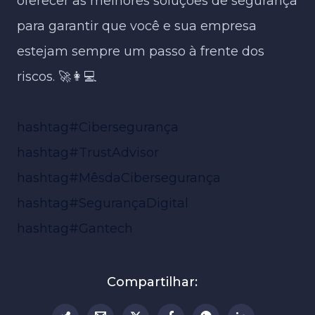
oferecer as melhores soluções de segurança
para garantir que você e sua empresa
estejam sempre um passo à frente dos
riscos. 🚀👩💻
hashtag#Cibersegurança
hashtag#TrustAdvisor
hashtag#MêsdaCibersegurança
hashtag#SegurançaDigital
hashtag#Gantech
Compartilhar: