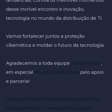
tendências. Confira os melhores momentos
desse incrível encontro e inovação,
tecnologia no mundo da distribuição de TI.
Vamos fortalecer juntos a proteção
cibernética e moldar o futuro da tecnologia.
Agradecemos a toda equipe
Ingram Micro
,
em especial
Bruno Ricardo Valle
pelo apoio
e parceria!
hashtag#Gantech
hashtag#IngramMicro
hashtag#Idex24
hashtag#Tecnologia