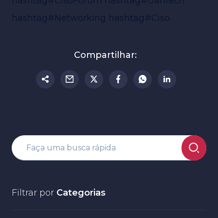
hashtag#CisoForum
hashtag#Gantech
hashtag#Networking
hashtag#Ciso
Compartilhar:
Filtrar por
Categorias