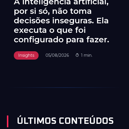
O futuro da defesa
contra ameaças está na
camada IP?
Insights
11/06/2026
2 min.
ÚLTIMOS CONTEÚDOS